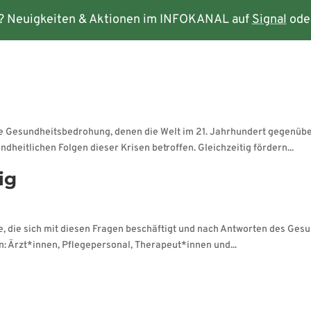
? Neuigkeiten & Aktionen im INFOKANAL auf
Signal
ode
rmine
Kontakt
ale Gesundheitsbedrohung, denen die Welt im 21. Jahrhundert gegenüb
dheitlichen Folgen dieser Krisen betroffen. Gleichzeitig fördern...
ig
e, die sich mit diesen Fragen beschäftigt und nach Antworten des Gesu
n: Ärzt*innen, Pflegepersonal, Therapeut*innen und...