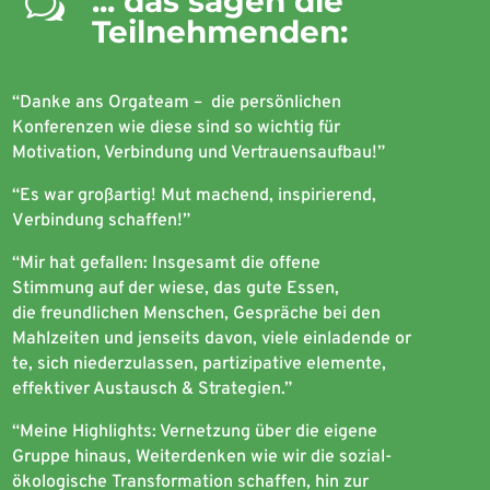
... das sagen die
w
Teilnehmenden:
“Danke
ans
O
rgateam –
die
persönlichen
K
onferenzen
wie
diese
sind
so
wichtig
für
Motivation, V
erbindung
und V
ertrauensaufbau
!”
“Es war
großartig
! Mut
machend
,
inspirierend
,
V
erbindung
schaffen
!”
“Mir hat gefallen: Insgesamt
die
offene
S
timmung
auf der
wiese
, das
gute
E
ssen
,
die
freundlichen
M
enschen, G
espräche
bei
den
M
ahlzeiten
und
jenseits
davon
,
viele
einladende
or
te
,
sich
niederzulassen
,
partizipative
elemente,
effektiver
A
ustausch
& S
trategien.”
“Meine Highlights: Vernetzung
über
die eigene
G
ruppe
hinaus
, W
eiterdenken
wie
wir die sozial-
ökologische T
ransformation
schaffen
,
hin
zur