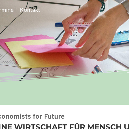
rmine
Kontakt
conomists for Future
INE WIRTSCHAFT FÜR MENSCH 