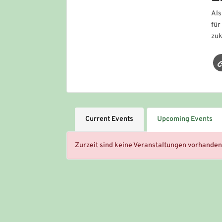
Als
für
zuk
Current Events
Upcoming Events
Zurzeit sind keine Veranstaltungen vorhanden