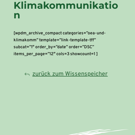
Klimakommunikatio
n
[wpdm_archive_compact categories=”oea-und-
klimakomm” template=”link-template-tff”
subcat=”1″ order_by=”date” order=”DSC”
items_per_page=”12″ cols=3 showcount=1 ]
zurück zum Wissenspeicher