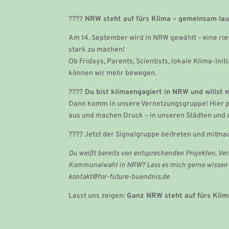
????
NRW steht auf fürs Klima – gemeinsam la
Am 14. September wird in NRW gewählt – eine rie
stark zu machen!
Ob Fridays, Parents, Scientists, lokale Klima-In
können wir mehr bewegen.
????
Du bist klimaengagiert in NRW und willst 
Dann komm in unsere Vernetzungsgruppe! Hier p
aus und machen Druck – in unseren Städten und 
???? Jetzt der Signalgruppe beitreten und mitmac
Du weißt bereits von entsprechenden Projekten, V
Kommunalwahl in NRW? Lass es mich gerne wissen ü
kontakt@for-future-buendnis.de
Lasst uns zeigen
: Ganz NRW steht auf fürs Klim