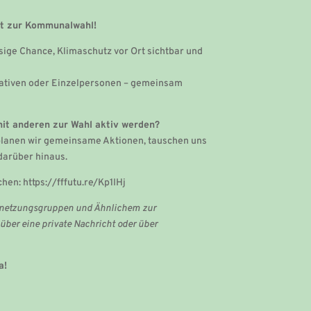
ut zur Kommunalwahl!
sige Chance, Klimaschutz vor Ort sichtbar und
itiativen oder Einzelpersonen – gemeinsam
mit anderen zur Wahl aktiv werden?
lanen wir gemeinsame Aktionen, tauschen uns
darüber hinaus.
hen: https://fffutu.re/Kp1IHj
ernetzungsgruppen und Ähnlichem zur
ber eine private Nachricht oder über
a!