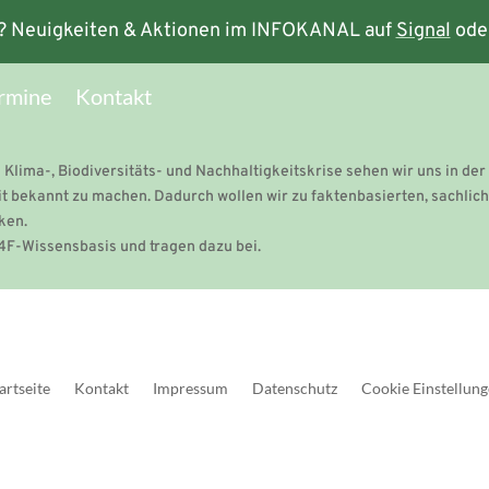
? Neuigkeiten & Aktionen im INFOKANAL auf
Signal
ode
rmine
Kontakt
 Klima-, Biodiversitäts- und Nachhaltigkeitskrise sehen wir uns in der 
t bekannt zu machen. Dadurch wollen wir zu faktenbasierten, sachlic
ken.
F-Wissensbasis und tragen dazu bei.
artseite
Kontakt
Impressum
Datenschutz
Cookie Einstellun