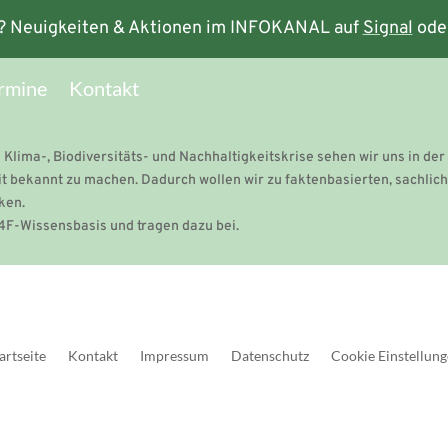
? Neuigkeiten & Aktionen im INFOKANAL auf
Signal
ode
rmine
Kontakt
 Klima-, Biodiversitäts- und Nachhaltigkeitskrise sehen wir uns in der 
t bekannt zu machen. Dadurch wollen wir zu faktenbasierten, sachlic
ken.
F-Wissensbasis und tragen dazu bei.
artseite
Kontakt
Impressum
Datenschutz
Cookie Einstellun