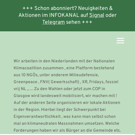
+++ Schon abonniert? Neuigkeiten &
Aktionen im INFOKANAL auf
Signal
oder
Telegram
sehen +++
Wir arbeiten in den Niederlanden mit der Nationalen
Klimacoalition zusammen , eine Platform bestehend
aus 10 NGO`s, unter anderem Milieudefensie,
Greenpeace , FNV( Gewerkschaft) , XR, Fridays, fossiel
vrij NL ,…. Zu den Wahlen oder jetzt zum COP in
Glasgow wird landesweit mobilisiert, wir machen mit !
Auf der anderen Seite organisieren wir lokale Aktionen
in der Region. Hierbei liegt der Schwerpunkt bei
Eigenverantwortlichkeit , was kann man selbst schon
mal an klimaneutralen Massnahmen umsetzen. Welche
Forderungen haben wir als Bürger an die Gemeinde etc.