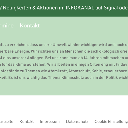
? Neuigkeiten & Aktionen im INFOKANAL auf
Signal
ode
rmine
Kontakt
haft zu erreichen, dass unsere Umwelt wieder wichtiger wird und noch
uerbare Energie. Wir richten uns an Menschen die sich ökologisch ori
st eins unserer Anliegen. Bei uns kann man ab 14 Jahren mit machen un
 das Klima aufstehen. Wir arbeiten in einigen Orten eng mit Fridays
Infostände zu Themen wie Atomkraft, Atomschutt, Kohle, erneuerbare 
keit. Es ist uns wichtig das Thema Klimaschutz auch in der Politik wic
artseite
Kontakt
Impressum
Datenschutz
Cookie Einstellun