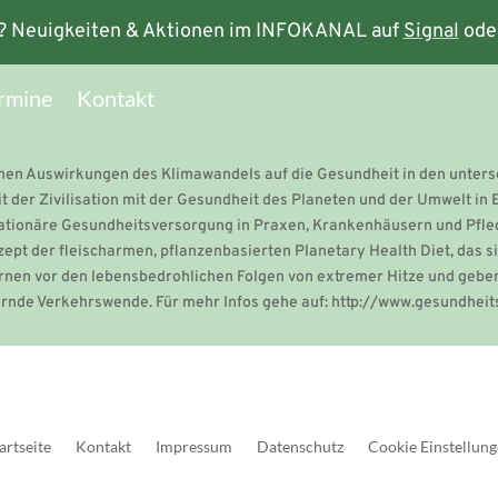
? Neuigkeiten & Aktionen im INFOKANAL auf
Signal
ode
rmine
Kontakt
chen Auswirkungen des Klimawandels auf die Gesundheit in den unters
t der Zivilisation mit der Gesundheit des Planeten und der Umwelt in 
tationäre Gesundheitsversorgung in Praxen, Krankenhäusern und Pfle
zept der fleischarmen, pflanzenbasierten Planetary Health Diet, das
rnen vor den lebensbedrohlichen Folgen von extremer Hitze und geben
ernde Verkehrswende. Für mehr Infos gehe auf: http://www.gesundhei
artseite
Kontakt
Impressum
Datenschutz
Cookie Einstellun