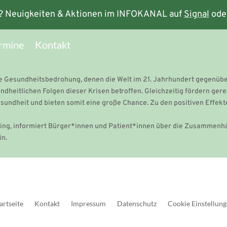
? Neuigkeiten & Aktionen im INFOKANAL auf
Signal
ode
rmine
Kontakt
ale Gesundheitsbedrohung, denen die Welt im 21. Jahrhundert gegenüb
dheitlichen Folgen dieser Krisen betroffen. Gleichzeitig fördern gere
ndheit und bieten somit eine große Chance. Zu den positiven Effekte
etting, informiert Bürger*innen und Patient*innen über die Zusammen
in.
artseite
Kontakt
Impressum
Datenschutz
Cookie Einstellun