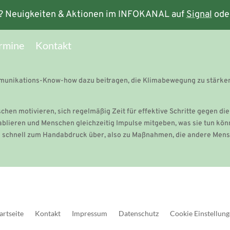
? Neuigkeiten & Aktionen im INFOKANAL auf
Signal
ode
rmine
Kontakt
unikations-Know-how dazu beitragen, die Klimabewegung zu stärken. 
hen motivieren, sich regelmäßig Zeit für effektive Schritte gegen die
ablieren und Menschen gleichzeitig Impulse mitgeben, was sie tun kön
 schnell zum Handabdruck über, also zu Maßnahmen, die andere Me
artseite
Kontakt
Impressum
Datenschutz
Cookie Einstellun