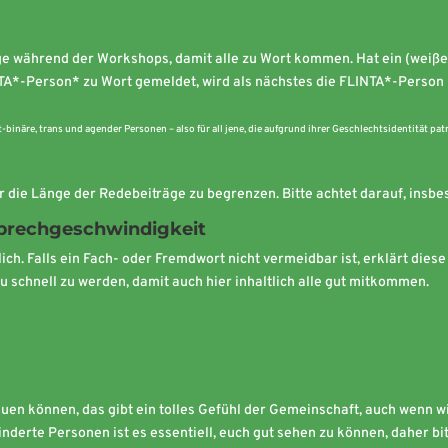
e während der Workshops, damit alle zu Wort kommen. Hat ein (weiße
NTA*-Person* zu Wort gemeldet, wird als nächstes die FLINTA*-Person
-binäre, trans und agender Personen – also für all jene, die aufgrund ihrer Geschlechtsidentität pat
r die Länge der Redebeiträge zu begrenzen. Bitte achtet darauf, ins
prechgeschwindigkeit
ich. Falls ein Fach- oder Fremdwort nicht vermeidbar ist, erklärt dies
u schnell zu werden, damit auch hier inhaltlich alle gut mitkommen.
chauen können, das gibt ein tolles Gefühl der Gemeinschaft, auch wenn
inderte Personen ist es essentiell, euch gut sehen zu können, daher b