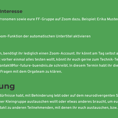
Interesse
ronomen sowie eure FF-Gruppe auf Zoom dazu. Beispiel: Erika Musterma
om-Funktion der automatischen Untertitel aktivieren
 benötigt ihr lediglich einen Zoom-Account. Ihr könnt am Tag selbst a
z vorher einmal alles testen wollt, könnt ihr euch gerne zum Technik
kontakt@for-future-buendnis.de schreibt. In diesem Termin habt ihr di
e Fragen mit dem Orgateam zu klären.
zung
dürfnisse habt, mit Behinderung lebt oder auf dem neurodivergenten 
iner Kleingruppe austauschen wollt oder etwas anderes braucht, um e
ntakt zu anderen Teilnehmenden, mit denen ihr euch austauschen, bzw