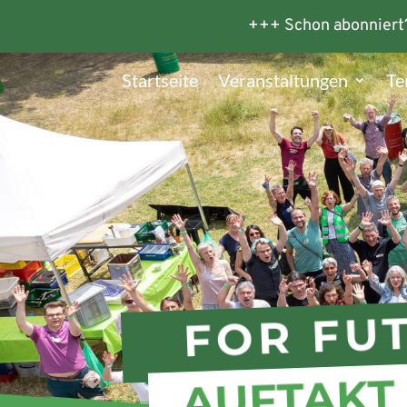
+++ Schon abonniert
Startseite
Veranstaltungen
Te
FOR FU
AUFTAKT 